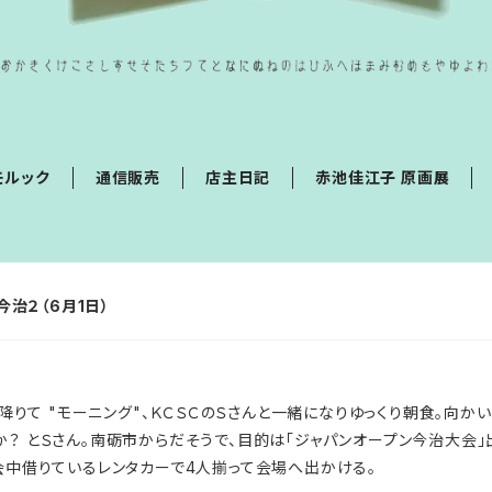
モルック
通信販売
店主日記
赤池佳江子 原画展
今治２（6月1日）
降りて "モーニング"、ＫＣＳＣのＳさんと一緒になりゆっくり朝食。向
？ とＳさん。南砺市からだそうで、目的は「ジャパンオープン今治大会」
会中借りているレンタカーで4人揃って会場へ出かける。