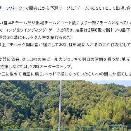
ポーツパーク
」で開会式から予選リーグに「チームＫＣＳＣ」として出場、
（基本8チームだが出場チームとコート数により一部7チームとなっている
まで ロング＆ワインディング・ゲームが続き、結果は2勝8敗で断トツの最
終の6回戦にモルック人生を賭けるのだ！
以上にモルック関係者が宿泊しており、駐車場に入れるのに右往左往して
兼反省会。久しぶりの生ビール大ジョッキで明日の健闘を誓うが、地元
揮しなくては。22時オーダーストップ。
小皿に載せて自室に戻り、ベッドで横になっていたらいつの間にか寝てしま