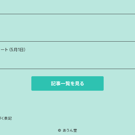
タート（5月1日）
記事一覧を見る
づく表記
© あうん堂