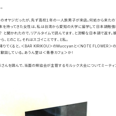
。
のオヤジだったが、先ず高校１年の一人旅男子が来店。何処から来たの？
本を持ってきた女性は、私は台湾から愛知の大学に留学して日本語勉強し
？ と聞かれたので、リアルタイムで読んでます、と流暢な日本語で返す。
ら、とのこと。それはスゴイことです、と私。
ると、＜BAR KIRIKOU＞のMuccyanと＜NOTE FLOWER＞
うに歓談している。あうん堂は＜青春カフェ＞か！
さんを囲んで、当面の県協会が主管するモルック大会についてミーティ