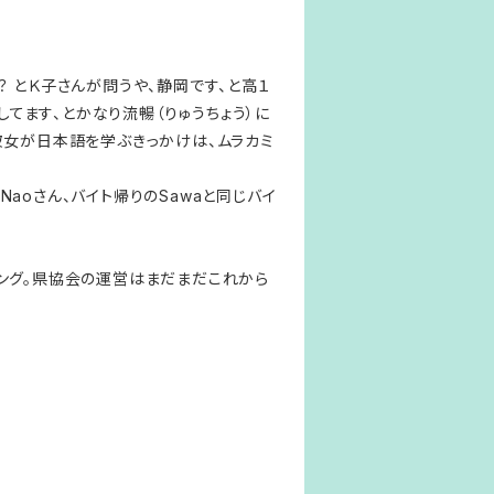
 とＫ子さんが問うや、静岡です、と高１
てます、とかなり流暢（りゅうちょう）に
彼女が日本語を学ぶきっかけは、ムラカミ
のNaoさん、バイト帰りのSawaと同じバイ
ング。県協会の運営はまだまだこれから