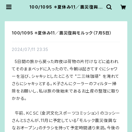
100/1095 ＊夏休み11／震災復興モ
ルック（7月5日） | あうん堂
100/1095 ＊夏休み11／震災復興モルック（7月5日）
2024/07/11 23:35
5日間の旅から戻った昨夜は荷物の片付けなどに追われ
てそのままベッドに入ったので、今朝は起きてすぐにシャワ
ーを浴び、シャキッとしたところで "二三味珈琲" を淹れて
さらにシャキッとする。Ｋ子さんにクーラーのフィルター掃
除をお願いし、私は旅の後始末であるお土産の整理に取り
かかる。
午前、ＫＣＳＣ（金沢文化スポーツコミッション）のコッシー
さんとＳさんが、11月に予定している「モルック震災復興な
なおオープン」のチラシを持って予定時間通り来訪。今後の