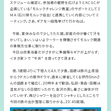
スケジュール確認と、参加者の裾野を広げようとＫＣＳＣが
企画している「モルックチャレンジ教室」のサポートとしてＩ
ＭＡ（石川県モルック協会）と連携していく内容についてミ
ーティング。さあ、ギアを一段階挙げて行かねば。
午後、夏休みなので少しうたた寝。部屋の中が暑くて汗を
かいてしまい、いよいよクーラーを稼働させてモルック関連
の事務方仕事に取りかかる。
今日は炊事当番だがさすがに準備等々ギアが上がらず、
＜すき家＞で "牛丼" を買ってきて済ます。
夜、1週間ぶりに下宿人と4人で夕食。話題は旅の土産話
からクドカンの新作ドラマ、週末に帰省してくる伊丹Shinさ
んの話題まで幅広く、20時半まで歓談。弘前・青森・函館は
湿気がない5日間だったので、金沢の蒸し暑さに身体が付
いていかず、再びシャワーを浴びてシャキッとしたところで
今回の旅の会計整理に取りかかる。23：45就寝。