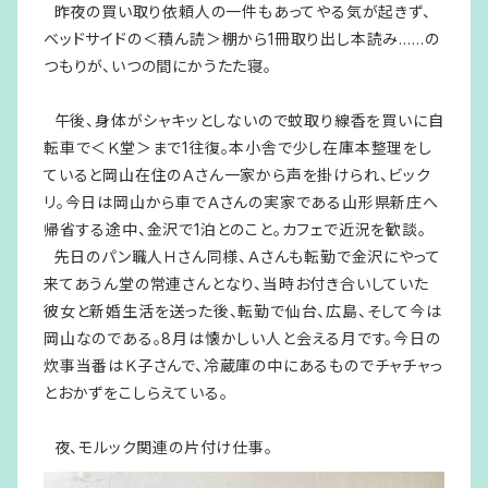
昨夜の買い取り依頼人の一件もあってやる気が起きず、
ベッドサイドの＜積ん読＞棚から1冊取り出し本読み……の
つもりが、いつの間にかうたた寝。
午後、身体がシャキッとしないので蚊取り線香を買いに自
転車で＜Ｋ堂＞まで1往復。本小舎で少し在庫本整理をし
ていると岡山在住のＡさん一家から声を掛けられ、ビック
リ。今日は岡山から車でＡさんの実家である山形県新庄へ
帰省する途中、金沢で1泊とのこと。カフェで近況を歓談。
先日のパン職人Ｈさん同様、Ａさんも転勤で金沢にやって
来てあうん堂の常連さんとなり、当時お付き合いしていた
彼女と新婚生活を送った後、転勤で仙台、広島、そして今は
岡山なのである。8月は懐かしい人と会える月です。今日の
炊事当番はＫ子さんで、冷蔵庫の中にあるものでチャチャっ
とおかずをこしらえている。
夜、モルック関連の片付け仕事。