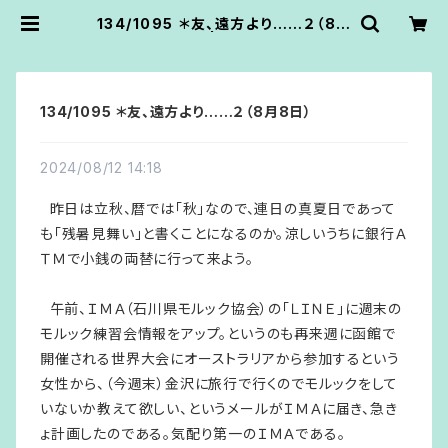
134/1095 ＊友、遠方より……２（8月
8日） | あうん堂
134/1095 ＊友、遠方より……２（8月8日）
2024/08/12 14:18
昨日は立秋、暦では「秋」なので、連日の真夏日であって
も「残暑見舞い」と書くことになるのか。涼しいうちに銀行Ａ
ＴＭで小銭の両替に行って来よう。
午前、ＩＭＡ（石川県モルック協会）の「ＬＩＮＥ」に週末の
モルック練習会情報をアップ。というのも再来週に函館で
開催される世界大会にオーストラリアから参加するという
女性から、（今週末）金沢に旅行で行くのでモルックをして
いないか教えて欲しい、というメールがＩＭＡに届き、急き
ょ計画したのである。気配り第一のＩＭＡである。