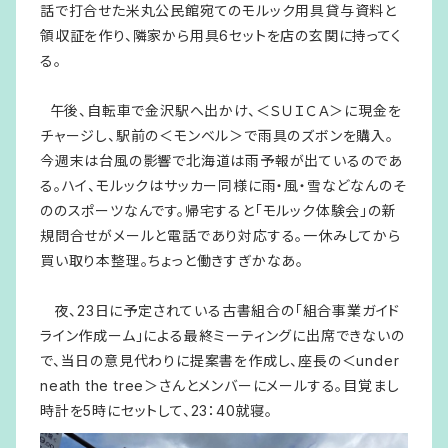
話で打合せた米丸公民館宛てのモルック用具貸与資料と
領収証を作り、隣家から用具6セットを店の玄関に持ってく
る。
午後、自転車で金沢駅へ出かけ、＜ＳＵＩＣＡ＞に現金を
チャージし、駅前の＜モンベル＞で雨具のズボンを購入。
今週末は台風の影響で北海道は雨予報が出ているのであ
る。ハイ、モルックはサッカー同様に雨・風・雪などなんのそ
ののスポーツなんです。帰宅すると「モルック体験会」の新
規問合せがメールと電話であり対応する。一休みしてから
買い取り本整理。ちょっと働きすぎかなあ。
夜、23日に予定されている古書組合の「組合事業ガイド
ライン作成ーム」による最終ミーティングに出席できないの
で、当日の意見代わりに提案書を作成し、座長の＜under
neath the tree＞さんとメンバーにメールする。目覚まし
時計を5時にセットして、23：40就寝。