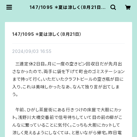
147/1095 ＊夏は涼しく（8月21日） |
あうん堂
147/1095 ＊夏は涼しく（8月21日）
2024/09/03 16:55
三連定休2日目。月に一度の空きビン回収日だが先月出
さなかったので、両手に袋を下げて町会のゴミステーション
まで持って行く。いただいたクラフトビールの空き瓶が目に
入り、これは美味しかったなあ、なんて独り言が出てしま
う。
午前、ひがし茶屋街にある行きつけの床屋で大胆にカッ
ト。浅野川大橋交番前で信号待ちしていて目の前の柳がこ
んなに繁っていることに気付く。こっちも大胆にカットして
涼しく見えるようにしなくては、と思いながら帰宅。昨日電