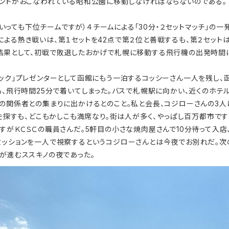
メントがおこなわれている昭和公園に移動しなければならないのである。
といっても下位チームですが）４チームによる「30分・２セットマッチ」の
による熱き戦いは、第１セットを42点で第２位と善戦するも、第２セット
結果として、初戦で敗退したおかげで札幌に移動する飛行機の出発時間
ク」プレゼンターとして函館にもう一泊するコッシーさん一人を残し、函
も、飛行時間25分で着いてしまった。バスで札幌駅に向かい、近くのホテル
関係者との集まりに出かけるとのこと。私と会長、コジローさんの3人
）を探すも、どこもかしこも満席なり。街は人が多く、やっぱし百万都市で
すがＫＣＳＣの職員さんだ。5軒目の小さな焼肉屋さんで10分待って入店、
ミッションを一人で視察するというコジローさんとは今夜でお別れだ。次
が進むススキノの夜であった。