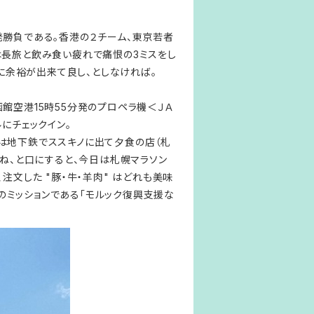
一発勝負である。香港の２チーム、東京若者
は長旅と飲み食い疲れで痛恨の3ミスをし
に余裕が出来て良し、としなければ。
館空港15時55分発のプロペラ機＜ＪＡ
にチェックイン。
は地下鉄でススキノに出て夕食の店（札
すね、と口にすると、今日は札幌マラソン
注文した "豚・牛・羊肉" はどれも美味
のミッションである「モルック復興支援な