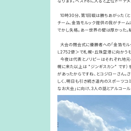
なります。ベスト8に入ると上位トーナ
10時30分、第1回戦は勝ちあがった（
チーム、金箔モルック提供の我がチーム
でかし失格。あー世界の壁は厚かった。
大会の閉会式に優勝者への「金箔モルッ
Ｌ2752便＞で札幌・丘珠空港に向かう
今夜は代表とノリピーはそれぞれ地元の
幌に来た以上は "ジンギスカン" です
があったからですね、とコジローさん。さ
しく、明日も引き続き道内のスポーツコ
なお大会」に向け、3人の話とアルコール