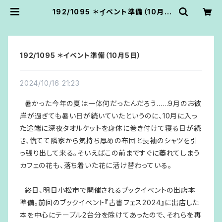
192/1095 ＊イベント準備（10月5
日） | あうん堂
192/1095 ＊イベント準備（10月5日）
2024/10/16 21:23
暑かった今年の夏は一体何だったんだろう……9月のお彼
岸が過ぎても暑い日が続いていたというのに、10月に入っ
た途端に深夜タオルケットを身体に巻き付けて寝る日が続
き、慌てて隣家から気持ち厚めの布団と長袖のシャツを引
っ張り出して来る。そいえばこの前まですぐに萎れてしまう
カフェの花も、落ち着いた花に活け替わっている。
終日、明日小松市で開催されるブックイベントの出店本
準備。前回のブックイベント『古書フェス2024』に出店した
本を中心にテーブル2台分を除けてあったので、それらを再