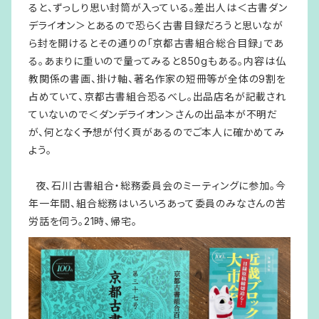
ると、ずっしり思い封筒が入っている。差出人は＜古書ダン
デライオン＞とあるので恐らく古書目録だろうと思いなが
ら封を開けるとその通りの「京都古書組合総合目録」であ
る。あまりに重いので量ってみると850gもある。内容は仏
教関係の書画、掛け軸、著名作家の短冊等が全体の9割を
占めていて、京都古書組合恐るべし。出品店名が記載され
ていないので＜ダンデライオン＞さんの出品本が不明だ
が、何となく予想が付く頁があるのでご本人に確かめてみ
よう。
夜、石川古書組合・総務委員会のミーティングに参加。今
年一年間、組合総務はいろいろあって委員のみなさんの苦
労話を伺う。21時、帰宅。