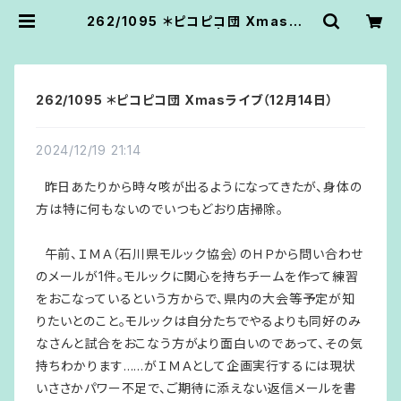
262/1095 ＊ピコピコ団 Xmasライ
ブ（12月14日） | あうん堂
262/1095 ＊ピコピコ団 Xmasライブ（12月14日）
2024/12/19 21:14
昨日あたりから時々咳が出るようになってきたが、身体の
方は特に何もないのでいつもどおり店掃除。
午前、ＩＭＡ（石川県モルック協会）のＨＰから問い合わせ
のメールが1件。モルックに関心を持ちチームを作って練習
をおこなっているという方からで、県内の大会等予定が知
りたいとのこと。モルックは自分たちでやるよりも同好のみ
なさんと試合をおこなう方がより面白いのであって、その気
持ちわかります……がＩＭＡとして企画実行するには現状
いささかパワー不足で、ご期待に添えない返信メールを書