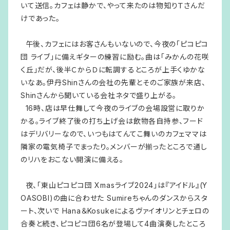
いて送信。カフェは静かで、やって来たのは物知りＴさんだ
けであった。
午後、カフェにはお客さんもいないので、今夜の「ピコピコ
団 ライブ」に備えギターの練習に励む。曲は「みかんの花咲
く丘」だが、後半ＣからＤに転調するところが上手くゆかな
いなあ。伊丹Shinさんの会社の先輩とそのご家族が来店、
Shinさんから聞いている会社ネタで盛り上がる。
16時、店は早仕舞して今夜のライブの会場設営に取りか
かる。ライブ終了後の打ち上げ会は飲物各自持参、フード
はデリバリーなので、いつもはてんてこ舞いのカフェママは
隣家の電気椅子でまったり。メンバーが揃ったところで通し
のリハをおこない開演に備える。
夜、「東山ピコピコ団 Xmasライブ2024」は『アイドル』(Y
OASOBI)の曲に合わせた Sumireちゃんのダンスからスタ
ート、次いで Hana＆Kosukeによるヴァイオリンとチェロの
合奏と続き、ピコピコ団6名が登場して4曲演奏したところ