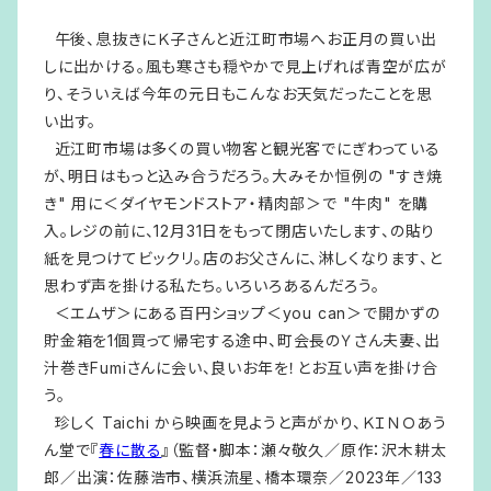
午後、息抜きにＫ子さんと近江町市場へお正月の買い出
しに出かける。風も寒さも穏やかで見上げれば青空が広が
り、そういえば今年の元日もこんなお天気だったことを思
い出す。
近江町市場は多くの買い物客と観光客でにぎわっている
が、明日はもっと込み合うだろう。大みそか恒例の "すき焼
き" 用に＜ダイヤモンドストア・精肉部＞で "牛肉" を購
入。レジの前に、12月31日をもって閉店いたします、の貼り
紙を見つけてビックリ。店のお父さんに、淋しくなります、と
思わず声を掛ける私たち。いろいろあるんだろう。
＜エムザ＞にある百円ショップ＜you can＞で開かずの
貯金箱を1個買って帰宅する途中、町会長のＹさん夫妻、出
汁巻きFumiさんに会い、良いお年を！とお互い声を掛け合
う。
珍しく Taichi から映画を見ようと声がかり、ＫＩＮＯあう
ん堂で『
春に散る
』（監督・脚本：瀬々敬久／原作：沢木耕太
郎／出演：佐藤浩市、横浜流星、橋本環奈／2023年／133