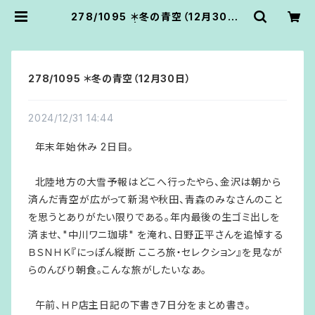
278/1095 ＊冬の青空（12月30日）
| あうん堂
278/1095 ＊冬の青空（12月30日）
2024/12/31 14:44
年末年始休み 2日目。
北陸地方の大雪予報はどこへ行ったやら、金沢は朝から
済んだ青空が広がって新潟や秋田、青森のみなさんのこと
を思うとありがたい限りである。年内最後の生ゴミ出しを
済ませ、"中川ワニ珈琲" を淹れ、日野正平さんを追悼する
ＢＳＮＨＫ『にっぽん縦断 こころ旅・セレクション』を見なが
らのんびり朝食。こんな旅がしたいなあ。
午前、ＨＰ店主日記の下書き7日分をまとめ書き。