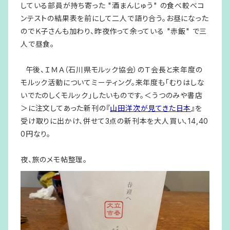
している部員が持ち寄った "酒まんじゅう" の食べ較べコ
ンテストの結果表を前にして二人で語り合う。お昼になった
のでＫ子さんも加わり、昨夜作って余っている "赤飯" で三
人で昼食。
午後、ＩＭＡ（石川県モルック協会）のＴ会長と来年度の
モルック活動についてミーティング。来年度も「むりはしな
いでたのしくモルック」したいものです。＜うつのみや書店
＞に注文してあった新刊の『
山田洋次が見てきた日本
』を
受け取りに出かけ、併せて3点の新刊本を大人買い、14,40
0円なり。
夜、旅のメモ帖整理。