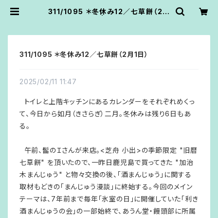
311/1095 ＊冬休み12／七草餅（2月
1日） | あうん堂
311/1095 ＊冬休み12／七草餅（2月1日）
2025/02/11 11:47
トイレと上階キッチンにあるカレンダーをそれぞれめくっ
て、今日から如月（きさらぎ）二月。冬休みは残り6日もあ
る。
午前、髷のＩさんが来店。<芝舟 小出>の季節限定 "旧暦
七草餅" を頂いたので、一昨日鹿児島で買ってきた "加治
木まんじゅう" と物々交換の後、「酒まんじゅう」に関する
取材もどきの「まんじゅう漫談」に終始する。今回のメイン
テーマは、7年前まで毎年「氷室の日」に開催していた「利き
酒まんじゅうの会」の一部始終で、あうん堂・饅頭部に所属