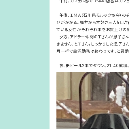
午前、カフェは静かで本の店番はカフェ
午後、ＩＭＡ（石川県モルック協会）の
びがかかる。福井から本好き三人組、昨
ている女性がそれぞれ本をお買上げの
夕方、アドラー仲間のＴさんが息子さん
きません、とＴさん。しっかりした息子さ
月一杯で金沢勤務は終わりです、と異動
夜、缶ビール2本でダウン。21：40就寝