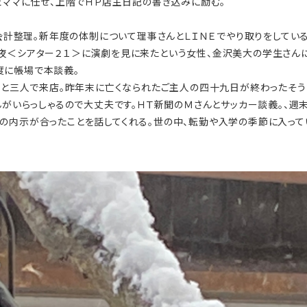
ママに任せ、上階でＨＰ店主日記の書き込みに励む。
会計整理。新年度の体制について理事さんとＬＩＮＥでやり取りをしてい
夜＜シアター２１＞に演劇を見に来たという女性、金沢美大の学生さん
度に帳場で本談義。
と三人で来店。昨年末に亡くなられたご主人の四十九日が終わったそう
んがいらっしゃるので大丈夫です。ＨＴ新聞のＭさんとサッカー談義。、週
の内示が合ったことを話してくれる。世の中、転勤や入学の季節に入って
。