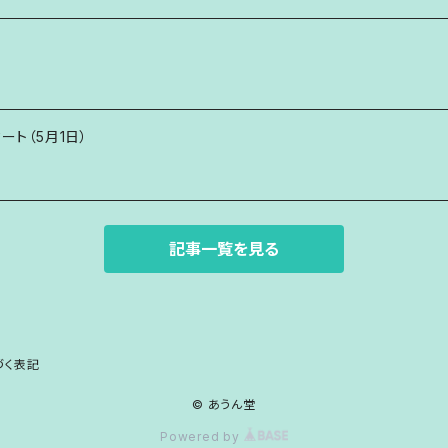
タート（5月1日）
記事一覧を見る
づく表記
© あうん堂
Powered by