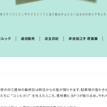
モルック
通信販売
店主日記
赤池佳江子 原画展
世の中三連休の最終日は昨日からの雪が降りやまず、駐車場の雪かきか
ちに "コシヒカリ" を与えたところ、意地悪ヒヨドリが独り占め。やれ