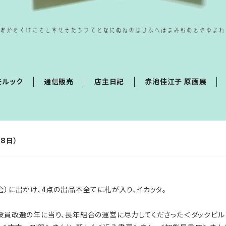
モルック
通信販売
店主日記
赤池佳江子 原画展
28日）
）に出かけ、4点の出品本全てに札が入り、イカッタ。
員改選の年に当り、長年組合の運営に尽力してくださった＜ダックビル