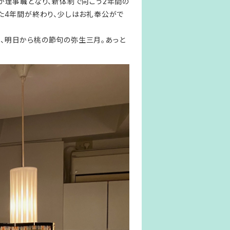
が理事職となり、新体制で向こう2年間の
た4年間が終わり、少しはお礼奉公がで
り、明日から桃の節句の弥生三月。あっと