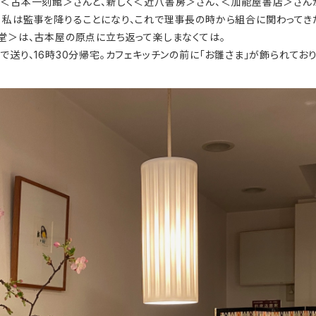
た＜古本一刻館＞さんと、新しく＜近八書房＞さん、＜加能屋書店＞さん
。私は監事を降りることになり、これで理事長の時から組合に関わってき
ん堂＞は、古本屋の原点に立ち返って楽しまなくては。
送り、16時30分帰宅。カフェキッチンの前に「お雛さま」が飾られてお