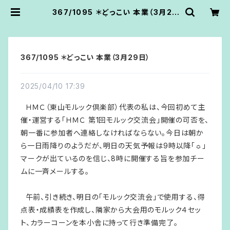
367/1095 ＊どっこい 本業（3月29
日） | あうん堂
367/1095 ＊どっこい 本業（3月29日）
2025/04/10 17:39
ＨＭＣ（東山モルック倶楽部）代表の私は、今回初めて主
催・運営する「ＨＭＣ 第1回モルック交流会」開催の可否を、
朝一番に参加者へ連絡しなければならない。今日は朝か
ら一日雨降りのようだが、明日の天気予報は9時以降「☼」
マークが出ているのを信じ、8時に開催する旨を参加チー
ムに一斉メールする。
午前、引き続き、明日の「モルック交流会」で使用する、得
点表・成績表を作成し、隣家から大会用のモルック４セッ
ト、カラーコーンを本小舎に持って行き準備完了。