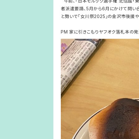
午前、「日本モルック選手権 北信越・
者派遣要請、5月から6月にかけて問い
と勢いで「女川祭2025」の金沢市後
PM 家に引きこもりヤフオク落札本の