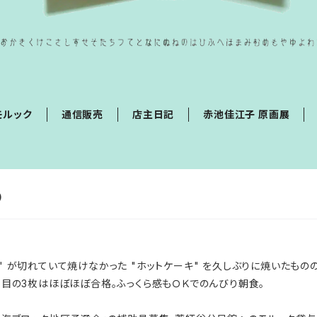
モルック
通信販売
店主日記
赤池佳江子 原画展
）
 が切れていて焼けなかった "ホットケーキ" を久しぶりに焼いたもの
2回目の3枚はほぼほぼ合格。ふっくら感もＯＫでのんびり朝食。