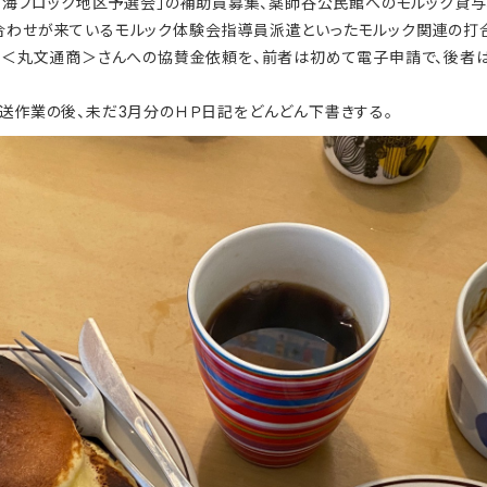
東海ブロック地区予選会」の補助員募集、薬師谷公民館へのモルック貸与
合わせが来ているモルック体験会指導員派遣といったモルック関連の打
援や＜丸文通商＞さんへの協賛金依頼を、前者は初めて電子申請で、後者
発送作業の後、未だ3月分のＨＰ日記をどんどん下書きする。