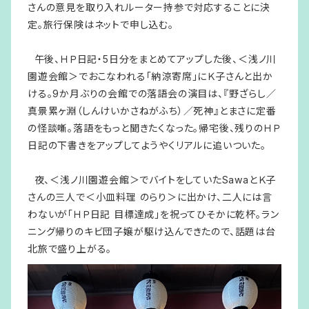
さんの意見を取り入れルーター持参で対応することに決
定。旅行保険はネットで申し込む。
午後、ＨＰ日記・5日分をまとめてアップした後、＜浅ノ川
園遊会館＞でおこなわれる「納涼寄席」にＫ子さんと出か
ける。9か月ぶりの会館での落語会の演目は、『野ざらし／
真景累ヶ淵（しんけいかさねがふち）／死神』とまさに定番
の怪談噺。落語をもっと聞きたくなった。帰宅後、残りのＨＰ
日記の下書きをアップしてようやくリアルに追いついた。
夜、＜浅ノ川園遊会館＞でバイトをしていたSawaとＫ子
さんの三人で＜小皿料理 のらり＞に出かけ、二人には言
わないが「ＨＰ日記 目標達成」を祝ってひそかに乾杯。ラン
ニング帰りのキビ団子嬢が駆け込んできたので、話題は台
北旅で盛り上がる。