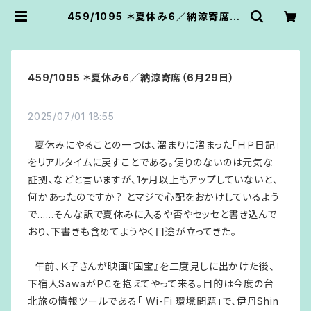
459/1095 ＊夏休み６／納涼寄席（6
月29日） | あうん堂
459/1095 ＊夏休み６／納涼寄席（6月29日）
2025/07/01 18:55
夏休みにやることの一つは、溜まりに溜まった「ＨＰ日記」
をリアルタイムに戻すことである。便りのないのは元気な
証拠、などと言いますが、1ヶ月以上もアップしていないと、
何かあったのですか？ とマジで心配をおかけしているよう
で……そんな訳で夏休みに入るや否やセッセと書き込んで
おり、下書きも含めてようやく目途が立ってきた。
午前、Ｋ子さんが映画『国宝』を二度見しに出かけた後、
下宿人SawaがＰＣを抱えてやって来る。目的は今度の台
北旅の情報ツールである「 Wi-Fi 環境問題」で、伊丹Shin