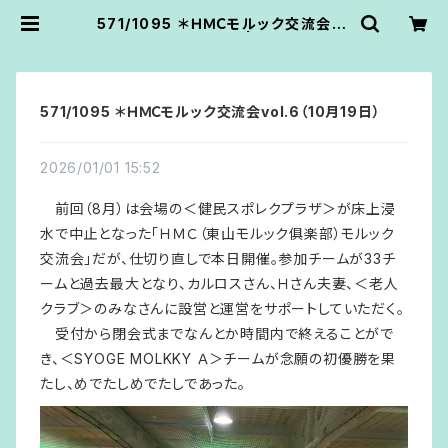
571/1095 ＊ＨＭＣモルック交流会vo
l.6（10月19日） | あうん堂
571/1095 ＊ＨＭＣモルック交流会vol.6（10月19日）
2026/01/01 15:52
前回（8月）は会場の＜健民スポレクプラザ＞が床上浸
水で中止となった「ＨＭＣ（東山モルック俱楽部）モルック
交流会」だが、仕切り直しで本日開催。参加チームが33チ
ームと過去最大となり、カルロスさん、Ｈさん夫妻、＜老人
クラブ＞のみなさんに設営と運営をサポートしていただく。
受付から閉会式までなんとか時間内で終えることがで
き、＜SYOGE MOLKKY Ａ＞チームが念願の初優勝を果
たし、めでたしめでたしであった。