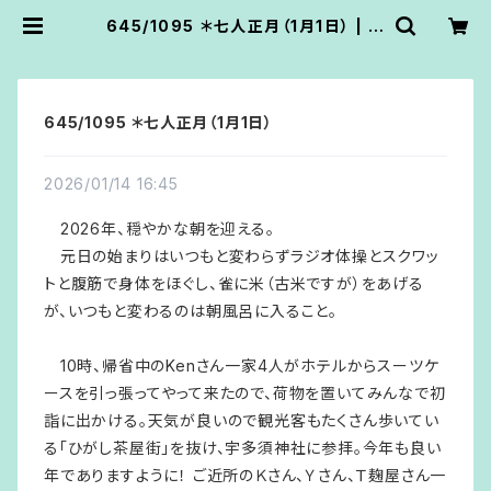
645/1095 ＊七人正月（1月1日） | あ
うん堂
645/1095 ＊七人正月（1月1日）
2026/01/14 16:45
2026年、穏やかな朝を迎える。
元日の始まりはいつもと変わらずラジオ体操とスクワッ
トと腹筋で身体をほぐし、雀に米（古米ですが）をあげる
が、いつもと変わるのは朝風呂に入ること。
10時、帰省中のKenさん一家4人がホテルからスーツケ
ースを引っ張ってやって来たので、荷物を置いてみんなで初
詣に出かける。天気が良いので観光客もたくさん歩いてい
る「ひがし茶屋街」を抜け、宇多須神社に参拝。今年も良い
年でありますように！ ご近所のＫさん、Ｙさん、Ｔ麹屋さん一