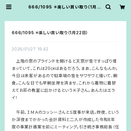
666/1095 ＊楽しい買い取り（1月22
日） | あうん堂
666/1095 ＊楽しい買い取り（1月22日）
2026/01/27 16:42
上階の窓のブラインドを開けると天窓が雪ですっぽり埋
まっていて、これは20㎝はあるだろう。まあ、こんなもんか。
今日は来客があるので駐車場の雪をサワサワと掻いて、朝
食。こんな日でも早朝坐禅を済ませ、これから着物に着替
えてお茶の教室に出かけるというＫ子さん。あんたはエラ
イ！
午前、ＩＭＡのコッシーさんとＳ理事が来店。昨夜、という
か深夜までかかった会計資料と二人が作成した令和8年
度の事業計画案を前にミーティング。引き続き事務局長（任