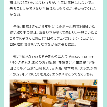
期はもう1年）を、と言われるが、今年は無理はしないで出
来ることしかできない旨伝えたつもりだが、分かってくれた
かなあ。
午後、東京Ｓさんから年明けに段ボール箱で3個届いた
買い取り本の整理。面白い本が多くて楽しい。一息ついたと
ころでＫ子さんと東山1丁目のカフェ＜コレレ＞に出かけ、
自家焙煎珈琲をいただきながら店長と歓談。
夜、下宿人SawaとＫ子さんの三人で Amazon prime
『キングダム３ 運命の炎』（監督：佐藤信介／主題歌：宇多
田ヒカル／出演：山﨑賢人、吉沢亮、橋本環奈、大沢たかお
／2023年／130分）を見る。エンタメはこうでなくっちゃ。