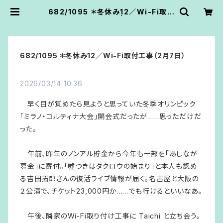
682/1095 ＊冬休み12／Wi-Fi取付
工事（2月7日） | あうん堂
682/1095 ＊冬休み12／Wi-Fi取付工事（2月7日）
2026/03/14 10:36
早く目が覚めたら見ようと思っていた冬季オリンピック
「ミラノ・コルティナ大会」開会式だったが……思っただけだ
った。
午前、昨年のノンアル貯金から今年も一部を「あしなが
募金」に寄付。「噓つきはタクロウの始まり」と本人も認め
る吉田拓郎さんの復活ライブ情報が届く。名古屋と大阪の
２公演で、チケット23,000円か……でも行けるといいなあ。
午後、隣家のWi-Fi取り付け工事に Taichi と立ち会う。