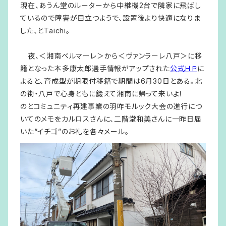
現在、あうん堂のルーターから中継機2台で隣家に飛ばし
ているので障害が目立つようで、設置後より快適になりま
した、とTaichi。
夜、＜湘南ベルマーレ＞から＜ヴァンラーレ八戸＞に移
籍となった本多康太郎選手情報がアップされた
公式ＨＰ
に
よると、育成型が期限付移籍で期間は6月30日とある。北
の街・八戸で心身ともに鍛えて湘南に帰って来いよ！
のとコミュニティ再建事業の羽咋モルック大会の進行につ
いてのメモをカルロスさんに、二階堂和美さんに一昨日届
いた“イチゴ”のお礼を各々メール。