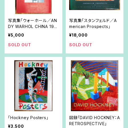
写真集「ウォーホール／AN
写真集「スタンフェルド／A
DY WARHOL CHINA 198
merican Prospects」
2」
¥5,000
¥18,000
SOLD OUT
SOLD OUT
「Hockney Posters」
図録「DAVID HOCKNEY：A
RETROSPECTIVE」
¥3,500