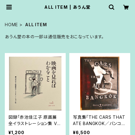
ALL ITEM | あうん堂
HOME
ALL ITEM
あうん堂の本の一部は通信販売をおこなっています。
図録「赤池佳江子 原画展
写真集「THE CARS THAT
全イラストレーション集 Vol.
ATE BANGKOK／バンコク
1」
を食い尽くした車たち」
¥1,200
¥6,500