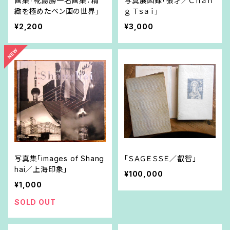
画集「椛島勝一名画集：精
写真展図録「張才／Ｃｈａｎ
緻を極めたペン画の世界」
ｇ Ｔｓａｉ」
¥2,200
¥3,000
写真集「images of Shang
「ＳＡＧＥＳＳＥ／叡智」
hai／上海印象」
¥100,000
¥1,000
SOLD OUT