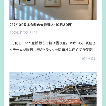
217/1095 ＊令和の大修理２（10月30日）
2024/11/02 21:25
心配していた空模様も今朝は曇り空。 8時30分、瓦屋さ
んチームが昨日に続きトラックを駐車場に停めて作業開
始。今日は棟瓦の取り付けである。店先が落ち着かないの
続きを読む
でこの機会に玄関入って左の＜GALL...