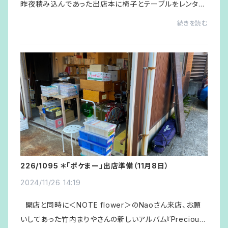
昨夜積み込んであった出店本に椅子とテーブルをレンタカ
ーに積み込み、会場の表参道（横安江商店街）のいつもの
続きを読む
場所に取り降ろしたのが、8時...
226/1095 ＊「ポケまー」出店準備（11月8日）
2024/11/26 14:19
開店と同時に＜NOTE flower＞のNaoさん来店、お願
いしてあった竹内まりやさんの新しいアルバム『Precious