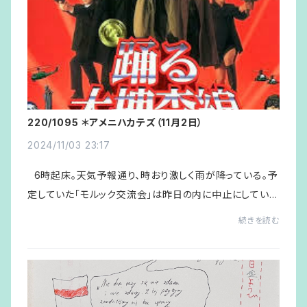
220/1095 ＊アメニハカテズ（11月2日）
2024/11/03 23:17
6時起床。天気予報通り、時おり激しく雨が降っている。予
定していた「モルック交流会」は昨日の内に中止にしていた
ので、代わりに早々と店掃除。合間にＮＨＫＢＳで『カーネー
続きを読む
ション』を見るが、脚本とド...