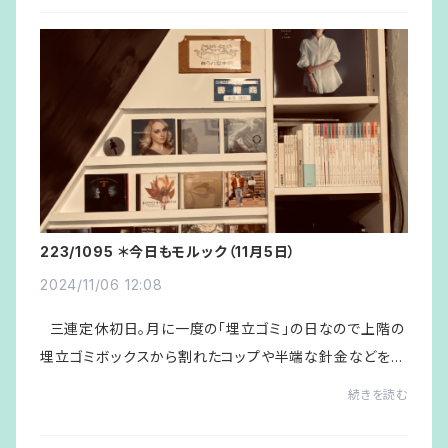
223/1095 ＊今日もモルック（11月5日）
2024/11/06 12:08
三連定休初日。月に一度の「埋立ゴミ」の日なので上階の
埋立ゴミボックスから割れたコップや半端な針金などを小
袋に入れ骨の折れた傘と一緒に持って行く。後を掃除機の
続きを読む
ホースと大きなカンカンを抱えてＫ子...