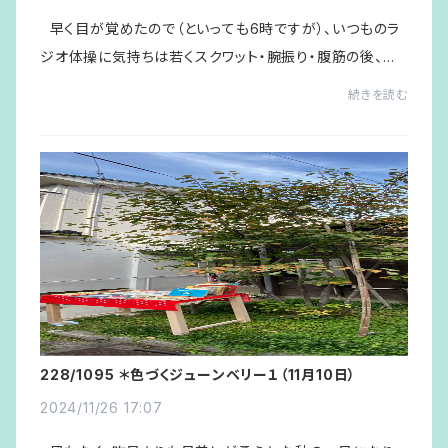
早く目が覚めたので（といっても6時ですが）、いつものラ
ジオ体操に気持ちは若くスクワット・腕振り・腹筋の後、昨
夜のヤフオク出品の続きと、今週末におこなわれる「モルッ
続きを読む
ク復興支援ななお大会」スタッ...
228/1095 ＊色づくジューンベリー１（11月10日）
2024/11/26 17:07