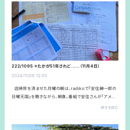
222/1095 ＊たかが51年されど……（11月4日）
2024/11/06 12:00
店掃除を済ませた月曜の朝は、radikoで『安住紳一郎の
日曜天国』を聴きながら、朝食。番組で安住さんが「アメリ
カ50州覚え歌 2024」の解説に続いて本人大熱唱、思わず
続きを読む
感動してしまった。永六輔さん、久米...