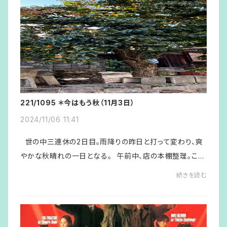
221/1095 ＊今はもう秋（11月3日）
2024/11/06 11:41
世の中三連休の2日目。雨降りの昨日と打って変わり、爽
やかな秋晴れの一日となる。 午前中、店の本棚整理。この
半年間停滞気味だった棚の本がじわじわと動き始めてきた
続きを読む
が、まだワクワクするところま...