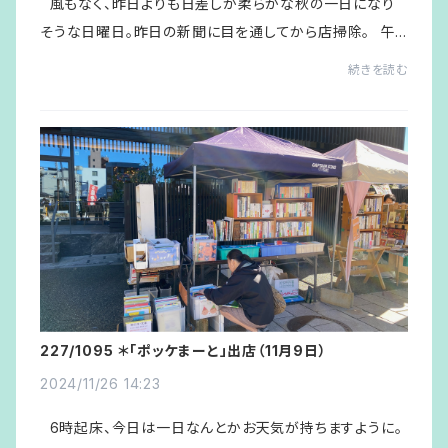
風もなく、昨日よりも日差しが柔らかな秋の一日になり
そうな日曜日。昨日の新聞に目を通してから店掃除。 午
前、のんびり昨日のイベント出店本を店の棚に片付ける。
続きを読む
値付け前の60年～70年代のポーラ...
227/1095 ＊「ポッケまーと」出店（11月9日）
2024/11/26 14:23
6時起床、今日は一日なんとかお天気が持ちますように。