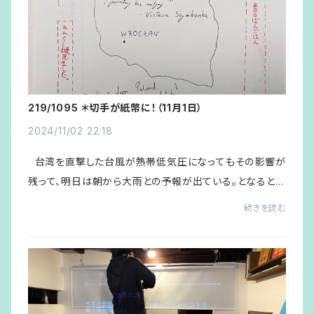
219/1095 ＊切手が紙幣に！（11月1日）
2024/11/02 22:18
台湾を直撃した台風が熱帯低気圧になってもその影響が
残って、明日は朝から大雨との予報が出ている。となると、
明日に予定している「モルック交流会vol.4」は中止にしま
続きを読む
しょう、と県モルック協会のＴ会長...