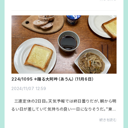
のお茶教室に出かけて行くのを見送り...
224/1095 ＊踊る大阿吽（あうん）（11月6日）
2024/11/07 12:59
三連定休の2日目。天気予報では終日曇りだが、朝から明
るい日が差していて気持ちの良い一日になりそうだ。"東
出珈琲" を淹れて、朝食。 午前、夏物のＴシャツ、短パンを
続きを読む
抱えて隣家の２Ｆに行き、タ...