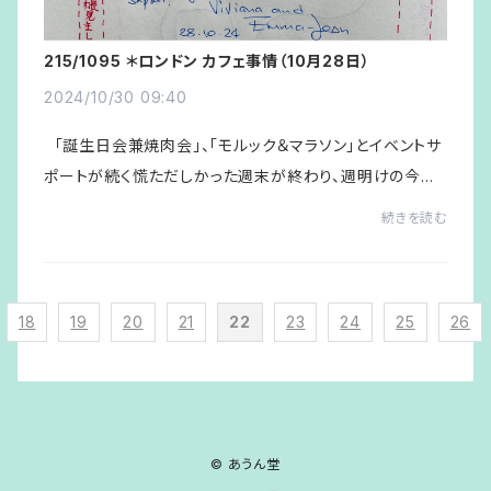
215/1095 ＊ロンドン カフェ事情（10月28日）
2024/10/30 09:40
「誕生日会兼焼肉会」、「モルック＆マラソン」とイベントサ
ポートが続く慌ただしかった週末が終わり、週明けの今日
から本業に……。 午前、俳句のＩさんが来店。近況を話し
続きを読む
ているところに外国人旅行...
18
19
20
21
22
23
24
25
26
© あうん堂