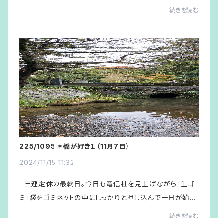
Days』のＣＤを受け取る。ＣＤに同封されているシリアルナ
続きを読む
ンバーを使い、来年スタートするライブ...
225/1095 ＊橋が好き１（11月7日）
2024/11/15 11:32
三連定休の最終日。今日も電信柱を見上げながら「生ゴ
ミ」袋をゴミネットの中にしっかりと押し込んで一日が始ま
る。Ｋ子さんは朝食もそそこに着物に着替えて馬場公民館
続きを読む