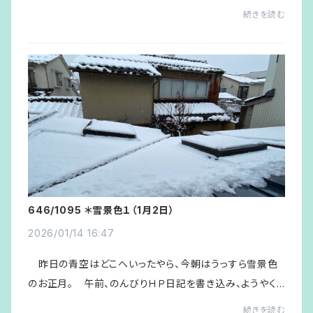
だ。昨夜の「新春放談会」会場（ってカフェですが）の後片付
続きを読む
けを済ませて、朝食。 終日、宅配便に...
646/1095 ＊雪景色１（1月2日）
2026/01/14 16:47
昨日の青空はどこへいったやら、今朝はうっすら雪景色
のお正月。 午前、のんびりＨＰ日記を書き込み、ようやく1
2月10日分までたどり着く。 午後、長い正月休みを持て余
続きを読む