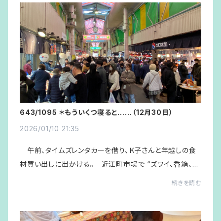
643/1095 ＊もういくつ寝ると……（12月30日）
2026/01/10 21:35
午前、タイムズレンタカーを借り、Ｋ子さんと年越しの食
材買い出しに出かける。 近江町市場で “ズワイ、香箱、刺
身” など買い求め、金石・樫田堂に向かう。お正月の “上生
続きを読む
菓子” は買えたが “酒まんじゅう” は...