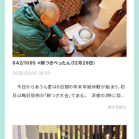
642/1095 ＊餅つきぺったん（12月29日）
2026/01/10 18:50
今日からあうん堂は6日間の年末年始休暇が始まり、初
日は晦日恒例の「餅つき大会」である。 深夜の3時に目覚
ましで起き、“もち米” 1.5Kgを研いで水に浸けてからベッド
続きを読む
に入り、再び5時に目覚ましで起きてもう1...