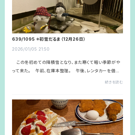
639/1095 ＊初雪だるま（12月26日）
2026/01/05 21:50
この冬初めての降積雪となり、また寒くて暗い季節がや
って来た。 午前、在庫本整理。 午後、レンタカーを借り
てきてＫ子さんの買い出しに付き合うが、その前に＜加能
続きを読む
屋書店＞に立ち寄りＫ叔母さんに頼まれて...