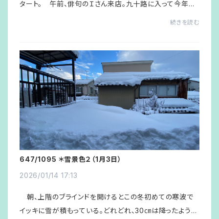
タート。 午前、俳句のＩさん来店。九十路に入って今年も
元気いっぱいのＩさんに本日限りの “ぜんざい” をＫ子さん
続きを読む
がふるまっていると、＜NOTE flower＞のN...
647/1095 ＊雪景色２（1月3日）
2026/01/14 17:13
朝、上階のブラインドを開けるとこの冬初めての寒波で
イッキに雪が積もっている。どれどれ、30㎝は降ったよう