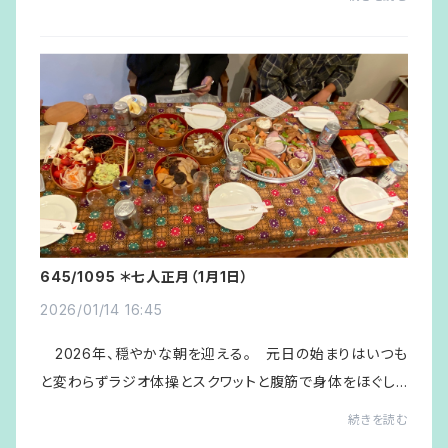
しているご近所さんたちが三々五々あう...
645/1095 ＊七人正月（1月1日）
2026/01/14 16:45
2026年、穏やかな朝を迎える。 元日の始まりはいつも
と変わらずラジオ体操とスクワットと腹筋で身体をほぐし、
雀に米（古米ですが）をあげるが、いつもと変わるのは朝風
続きを読む
呂に入ること。 10時、帰省中のKenさん...