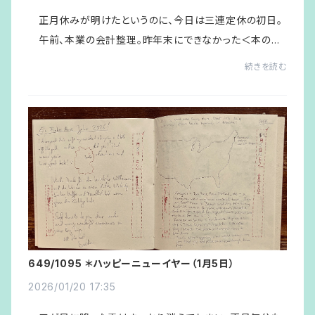
正月休みが明けたというのに、今日は三連定休の初日。
午前、本業の会計整理。昨年末にできなかった＜本の雑
誌社＞の昨年新刊仕入れ本の入金伝票を仕上げ、ゆうちょ
続きを読む
銀行ＡＴＭで送金。やれやれ。 午後、よう...
649/1095 ＊ハッピーニューイヤー（1月5日）
2026/01/20 17:35