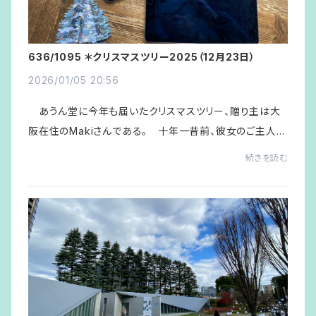
636/1095 ＊クリスマスツリー2025（12月23日）
2026/01/05 20:56
あうん堂に今年も届いたクリスマスツリー、贈り主は大
阪在住のMakiさんである。 十年一昔前、彼女のご主人が
金沢に単身赴任しており、時々部屋掃除と称して来沢中に
続きを読む
はお住まいが近いこともあってあうん堂に顔...