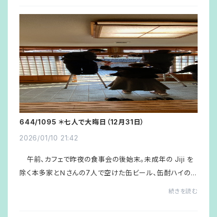
644/1095 ＊七人で大晦日（12月31日）
2026/01/10 21:42
午前、カフェで昨夜の食事会の後始末。未成年の Jiji を
除く本多家とＮさんの7人で空けた缶ビール、缶酎ハイの
空き缶が20本余り並んでいて壮観なり。 午後、軽く昼食
続きを読む
を済ませたKenさん一家がやってきたところ...